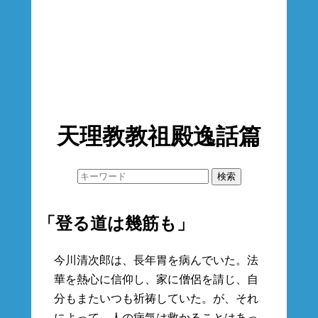
天理教教祖殿逸話篇
「登る道は幾筋も」
今川清次郎は、長年胃を病んでいた。法
華を熱心に信仰し、家に僧侶を請じ、自
分もまたいつも祈祷していた。が、それ
によって、人の病気は救かることはあっ