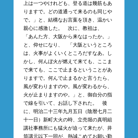
上は一つやけれども、登る道は幾筋もあ
りますで。どの道通って来るのも同じや
で。」と、結構なお言葉を頂き、温かい
親心に感激した。 次に、教祖は、
「あんた方、大阪から来なはったか。」
と、仰せになり、 「大阪というところ
は、火事がよくいくところだすなあ。し
かし、何んぼ火が燃えて来ても、ここま
で来ても、ここで止まるということがあ
りますで。何んで止まるかと言うたら、
風が変わりますのや。風が変わるから、
火が止まりますのや。」と、御自分の指
で線を引いて、お話し下された。 後
に、明治二十三年九月五日（陰暦七月二
十一日）新町大火の時、立売堀の真明組
講社事務所にも猛火が迫って来たが、井
筒講元以下一同が、熱誠こめてお願い勤